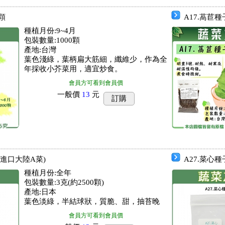
0顆
A17.萵苣種
種植月份:9~4月
包裝數量:1000顆
產地:台灣
葉色淺綠，葉柄扁大筋細，纖維少，作為全
年採收小芥菜用，適宜炒食。
會員方可看到會員價
一般價
13
元
訂購
本進口大陸A菜)
A27.菜心種
種植月份:全年
包裝數量:3克(約2500顆)
產地:日本
葉色淡綠，半結球狀，質脆、甜，抽苔晚
會員方可看到會員價