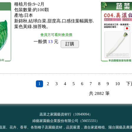
種植月份:9~2月
包裝數量:約100顆
產地:日本
新錦秋.結球白菜.甜度高.口感佳葉幅圓形.
葉色黃綠.抽苔晚。
會員方可看到會員價
一般價
13
元
訂購
1
2
3
4
5
6
7
8
9
10
下
共
2882
筆
蔬菜之家園藝資材行（10949094）
綠藝家園藝企業股份有限公司（56655331）
蔬菜、花卉、香草、各類種子及園藝資材，品質嚴選，適合家庭種植、陽台園藝及農