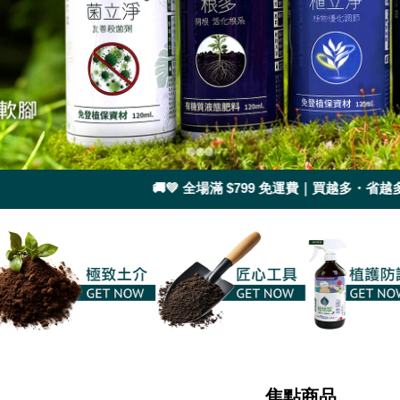
🚚💚 全場滿 $799 免運費｜買越多・省越多・種
焦點商品