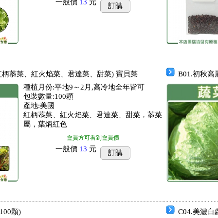
一般價
13
元
訂購
 (紅柄菾菜、紅火焰菜、君達菜、甜菜) 寶貝菜
B01.初秋
種植月份:平地9～2月,高冷地全年皆可
包裝數量:100顆
產地:美國
紅柄菾菜、紅火焰菜、君達菜、甜菜，菾菜
屬，葉炳紅色
會員方可看到會員價
一般價
13
元
訂購
00顆)
C04.美濃