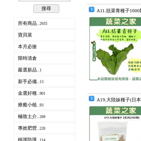
搜尋
A11.括菜青種子100
所有商品
...2935
寶貝菜
本月必搶
限時清倉
嚴選新品
...1
新手必備
...13
金選好種
...901
A19.大陸妹種子(日
療癒小植
...93
極致土介
...269
專效肥營
...220
植護防護
...114