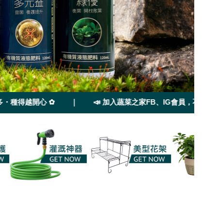
得越開心 ✿ ｜ 📣 加入蔬菜之家FB、IG會員，不定時會有活動告