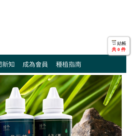
結帳
共
0
件