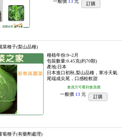
一般價
13
元
訂購
高麗菜種子(梨山品種)
種植年份:9~2月
包裝數量:0.45克(約70顆)
產地:日本
日本進口初秋,梨山品種，寒冷天氣
尾端成尖尾，口感較軟甜
會員方可看到會員價
一般價
13
元
訂購
白蘿蔔種子(有藥劑處理)