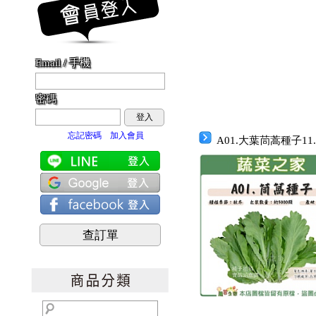
Email / 手機
密碼
登入
忘記密碼
加入會員
A01.大葉茼蒿種子11
查訂單