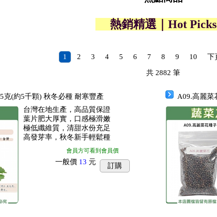
熱銷精選｜Hot Pic
1
2
3
4
5
6
7
8
9
10
下
共
2882
筆
.5克(約5千顆) 秋冬必種 耐寒豐產
A09.高麗
台灣在地生產，高品質保證
葉片肥大厚實，口感極滑嫩
極低纖維質，清甜水份充足
高發芽率，秋冬新手輕鬆種
會員方可看到會員價
一般價
13
元
訂購