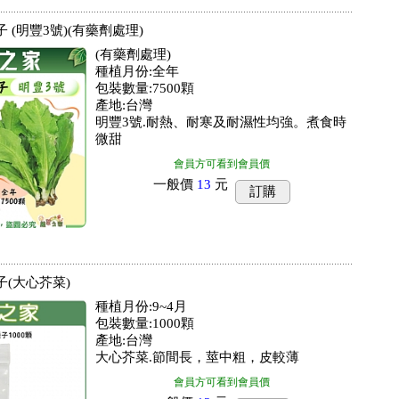
子 (明豐3號)(有藥劑處理)
(有藥劑處理)
種植月份:全年
包裝數量:7500顆
產地:台灣
明豐3號.耐熱、耐寒及耐濕性均強。煮食時
微甜
會員方可看到會員價
一般價
13
元
訂購
子(大心芥菜)
種植月份:9~4月
包裝數量:1000顆
產地:台灣
大心芥菜.節間長，莖中粗，皮較薄
會員方可看到會員價