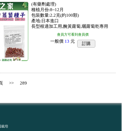
(有藥劑處理)
種植月份:8~12月
包裝數量:2.2克(約100顆)
產地:日本進口
長型根適加工用,醃黃蘿蔔,曬蘿蔔乾專用
會員方可看到會員價
一般價
13
元
訂購
頁
>>
289
園栽培