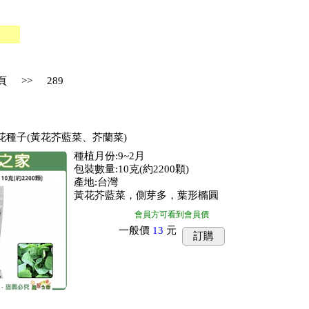
ks
頁
>>
289
菜花種子(黃花芥藍菜、芥蘭菜)
種植月份:9~2月
包裝數量:10克(約2200顆)
產地:台灣
黃花芥藍菜，側芽多，葉形橢圓
會員方可看到會員價
一般價
13
元
訂購