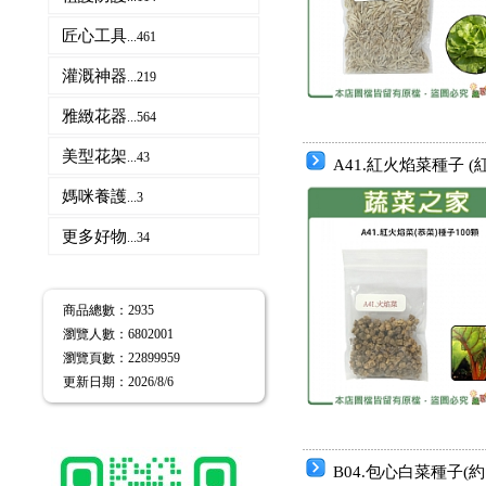
匠心工具
...461
灌溉神器
...219
雅緻花器
...564
美型花架
...43
A41.紅火焰菜種子
媽咪養護
...3
更多好物
...34
商品總數
：2935
瀏覽人數
：
6802001
瀏覽頁數
：
22899959
更新日期
：2026/8/6
B04.包心白菜種子(約1